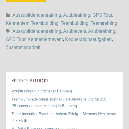
Kategorien
Auszubildendentraining
,
Azubitraining
,
GPS Tour
,
Kennenlern Teambuilding
,
Teambuilding
,
Teamtraining
Schlagwörter
Auszubildendentraining
,
Azubievent
,
Azubitraining
,
GPS Tour
,
Kennenlernevent
,
Kooperationsaufgaben
,
Zusammenarbeit
NEUESTE BEITRÄGE
Azubitrainigs für Ordinariat Bamberg
Teamolympiade bringt spektakuläre Abwechslung für 150
PErsonen / adidas Meeting in Bamberg
Team-Incentiv / Event mit hohem Erfolg – Siemens Healthcare
IT / Fürth
Mit GPS Karte und Kompass unterwegs!