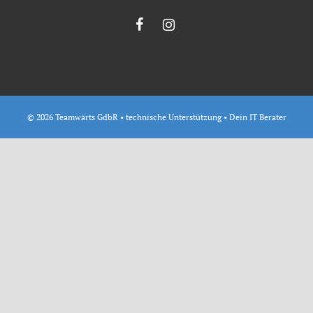
© 2026 Teamwärts GdbR • technische Unterstützung •
Dein IT Berater