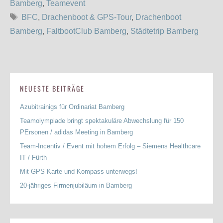
Bamberg
,
Teamevent
Schlagwörter
BFC
,
Drachenboot & GPS-Tour
,
Drachenboot
Bamberg
,
FaltbootClub Bamberg
,
Städtetrip Bamberg
NEUESTE BEITRÄGE
Azubitrainigs für Ordinariat Bamberg
Teamolympiade bringt spektakuläre Abwechslung für 150
PErsonen / adidas Meeting in Bamberg
Team-Incentiv / Event mit hohem Erfolg – Siemens Healthcare
IT / Fürth
Mit GPS Karte und Kompass unterwegs!
20-jähriges Firmenjubiläum in Bamberg