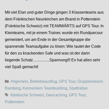
Mit viel Elan und guter Dinge gingen 3 Klassenteams aus
dem Fränkischen Neunkirchen am Brand in Pottenstein
(Fränkische Schweiz) mit TEAMWÄRTS auf GPS Tour. In
Kleinteams, mit je einem Trainer, wurde ein Rundparcour
gemeistert, um am Ende in der Gesamtgruppe die
spannende Teamaufgabe zu lösen: Wie lautet der Code
für den zu knackenden Safe und was ist der darin
liegende Schatz………….Spannung!!! Es hat allen sehr
viel Spaß gemacht!
Kategorien
Allgemein
,
Betriebsausflug
,
GPS Tour
,
Gruppenreisen
Bamberg
,
Kennenlern Teambuilding
,
Stadtrallye
Schlagwörter
fränkische Schweiz
,
Geocaching
,
GPS Tour
,
Pottenstein