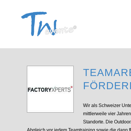
Zum
Inhalt
springen
TEAMAR
FÖRDER
Wir als Schweizer Unt
mittlerweile vier Jahr
Standorte. Die Outdoor
Abgleich vor jedem Teamtraining sowie die dann 