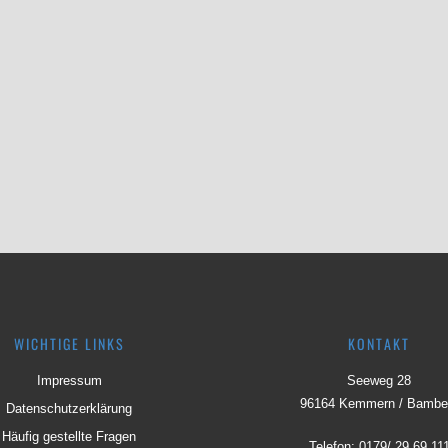
WICHTIGE LINKS
KONTAKT
Impressum
Seeweg 28
96164 Kemmern / Bambe
Datenschutzerklärung
Häufig gestellte Fragen
Telefon:
0179/ 29 69 11