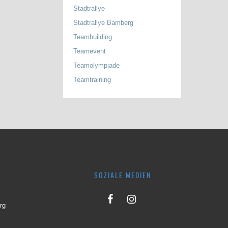
Stadtrallye
Stadtrallye Bamberg
Teambuilding
Teamevent
Teamolympiade
Teamtraining
SOZIALE MEDIEN
rg
1