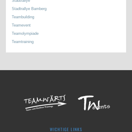
Stadtrallye
Stadtrallye Bamberg
Teambuilding
Teamevent
Teamolympiade
Teamtraining
WICHTIGE LINKS