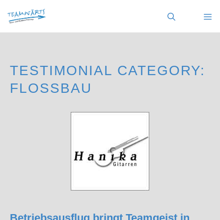
Zum
Inhalt
springen
MENÜ
TESTIMONIAL CATEGORY:
FLOSSBAU
Betriebsausflug bringt Teamgeist in