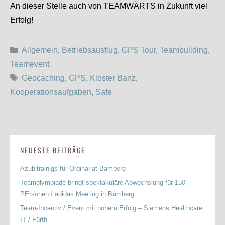
An dieser Stelle auch von TEAMWÄRTS in Zukunft viel
Erfolg!
Kategorien
Allgemein
,
Betriebsausflug
,
GPS Tour
,
Teambuilding
,
Teamevent
Schlagwörter
Geocaching
,
GPS
,
Kloster Banz
,
Kooperationsaufgaben
,
Safe
NEUESTE BEITRÄGE
Azubitrainigs für Ordinariat Bamberg
Teamolympiade bringt spektakuläre Abwechslung für 150
PErsonen / adidas Meeting in Bamberg
Team-Incentiv / Event mit hohem Erfolg – Siemens Healthcare
IT / Fürth